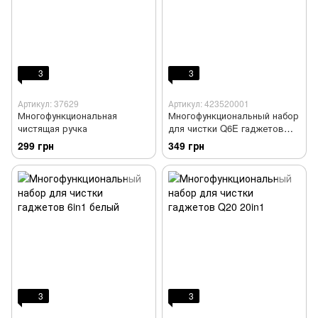
3
3
Артикул: 37629
Артикул: 423520001
Многофункциональная
Многофункциональный набор
чистящая ручка
для чистки Q6E гаджетов
7in1 черный
299 грн
349 грн
3
3