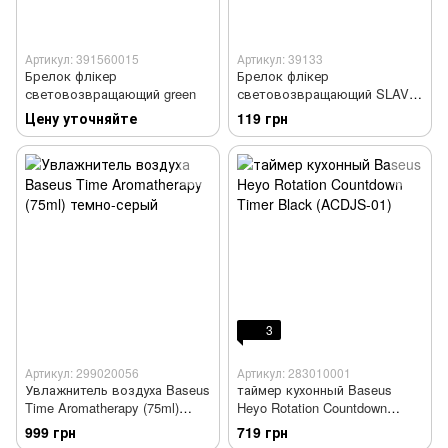
Артикул: 391560015
Артикул: 39133
Брелок флікер
Брелок флікер
световозвращающий green
световозвращающий SLAVA
UKRAINI
Цену уточняйте
119 грн
3
Артикул: 299020056
Артикул: 283010001
Увлажнитель воздуха Baseus
таймер кухонный Baseus
Time Aromatherapy (75ml)
Heyo Rotation Countdown
темно-серый
Timer Black (ACDJS-01)
999 грн
719 грн