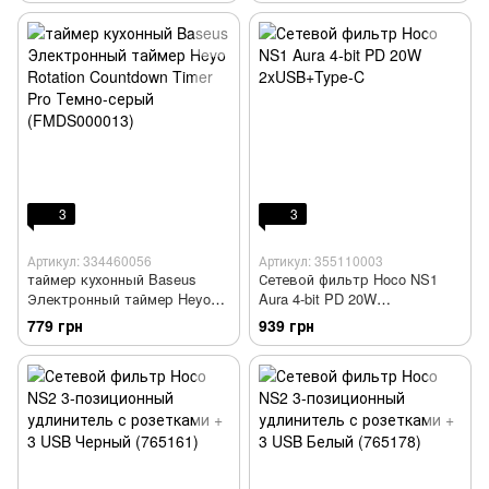
3
3
Артикул: 334460056
Артикул: 355110003
таймер кухонный Baseus
Сетевой фильтр Hoco NS1
Электронный таймер Heyo
Aura 4-bit PD 20W
Rotation Countdown Timer Pro
2xUSB+Type-C
779 грн
939 грн
Темно-серый (FMDS000013)