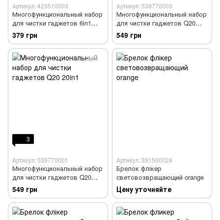
Артикул: 423510003
Артикул: 539770003
Многофункциональный набор
Многофункциональный набор
для чистки гаджетов 6in1
для чистки гаджетов Q20
белый
20in1
379 грн
549 грн
3
Артикул: 539770001
Артикул: 391560024
Многофункциональный набор
Брелок флікер
для чистки гаджетов Q20
световозвращающий orange
20in1
549 грн
Цену уточняйте