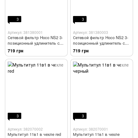
3
3
Артикул: 381380001
Артикул: 381380003
Сетевой фильтр Hoco NS2 3-
Сетевой фильтр Hoco NS2 3-
позиционный удлинитель с
позиционный удлинитель с
розетками + 3 USB Черный
розетками + 3 USB Белый
719 грн
719 грн
(765161)
(765178)
3
3
Артикул: 382070002
Артикул: 382070001
Мультитул 11в1 в чехле red
Мультитул 11в1 в чехле