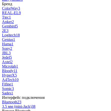
Бренд
ColorWay
3
REAL-EL
9
Ttec
1
Anker
2
Gembird
5
2E
3
Logitech
18
Genius
1
Hama
1
Sony
2
JBL
3
Jedel
5
Axtel
2
Microlab
1
Bloody
11
HyperX
5
A4Tech
10
Fifine
1
Somic
3
Sades
1
Интерфейс подключения
Bluetooth
23
3.5 мм (mini-Jack)
38
Версия Bluetooth