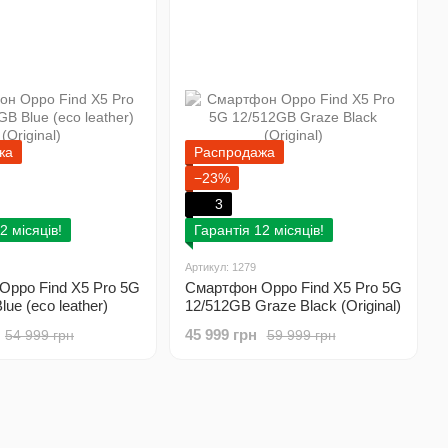
жа
Распродажа
−23%
3
2 місяців!
Гарантія 12 місяців!
Артикул: 1279
Oppo Find X5 Pro 5G
Смартфон Oppo Find X5 Pro 5G
ue (eco leather)
12/512GB Graze Black (Original)
45 999 грн
54 999 грн
59 999 грн