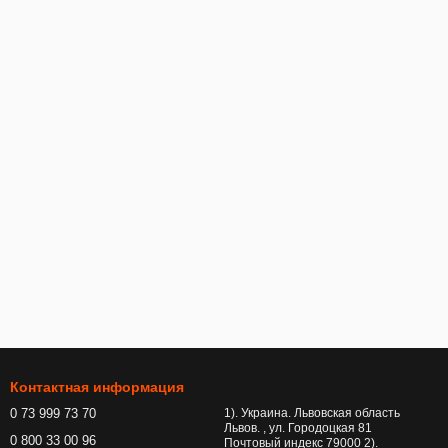
Контактная информация
0 73 999 73 70
1). Украина. Львовская область
Львов. , ул. Городоцкая 81
0 800 33 00 96
Почтовый индекс 79000 2).