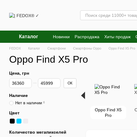
Перейти к основному контенту
Каталог
Новинки
Распродажа
Хиты продаж
FEDOX
Каталог
Смартфони
Смартфоны Oppo
Oppo Find X5 Pro
Oppo Find X5 Pro
Цена, грн
От Цена, грн
До Цена, грн
ОК
Наличие
Нет в наличии
6
Oppo Find X5
O
Цвет
Pro
Количество мегапикселей