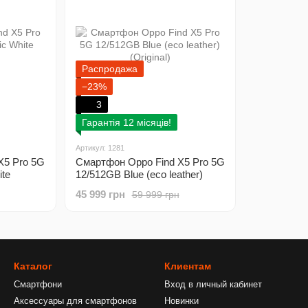
Распродажа
−23%
3
Гарантія 12 місяців!
Артикул: 1281
X5 Pro 5G
Смартфон Oppo Find X5 Pro 5G
te
12/512GB Blue (eco leather)
(Original)
45 999 грн
59 999 грн
Каталог
Клиентам
Смартфони
Вход в личный кабинет
Аксессуары для смартфонов
Новинки