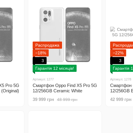
Распродажа
Распрода
−18%
−22%
3
3
Гарантія 12 місяців!
Гарантія 1
Артикул: 1277
Артикул: 1278
X5 Pro 5G
Смартфон Oppo Find X5 Pro 5G
Смартфон 
(Original)
12/256GB Ceramic White
12/256GB Bl
(Original)
(Original)
39 999 грн
42 999 грн
48 999 грн