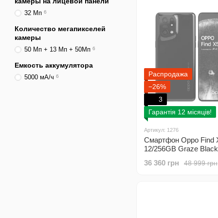
камеры на лицевой панели
32 Мп
6
Количество мегапикселей
камеры
50 Мп + 13 Мп + 50Мп
6
Емкость аккумулятора
Распродажа
5000 мА/ч
6
−26%
3
Гарантія 12 місяців!
Артикул: 1276
Смартфон Oppo Find 
12/256GB Graze Black 
36 360 грн
48 999 грн