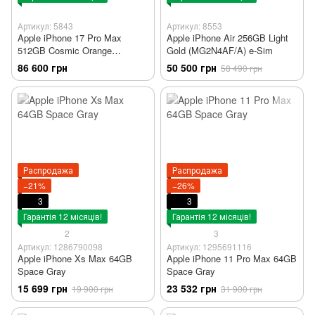
Артикул: 5843
Артикул: 8553
Apple iPhone 17 Pro Max
Apple iPhone Air 256GB Light
512GB Cosmic Orange
Gold (MG2N4AF/A) e-Sim
(MFYQ4AF/A) e-Sim
86 600 грн
50 500 грн
58 490 грн
Распродажа
Распродажа
−21%
−26%
3
3
Гарантія 12 місяців!
Гарантія 12 місяців!
2
3
Артикул: 1286790098
Артикул: 1295691116
Apple iPhone Xs Max 64GB
Apple iPhone 11 Pro Max 64GB
Space Gray
Space Gray
15 699 грн
23 532 грн
19 900 грн
31 900 грн