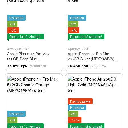
Новинка
Новинка
Хит
Хит
−5%
−4%
Гарантія 12 місяців!
Гарантія 12 місяців!
Артикул: 5841
Артикул: 5842
Apple iPhone 17 Pro Max
Apple iPhone 17 Pro Max
256GB Deep Blue
256GB Silver (MFYY4AF/A) e-
(MG014AF/A) e-Sim
Sim
75 450 грн
76 450 грн
79 800 грн
79 800 грн
Распродажа
Новинка
Новинка
Хит
Хит
−14%
Гарантія 12 місяців!
Гарантія 12 місяців!