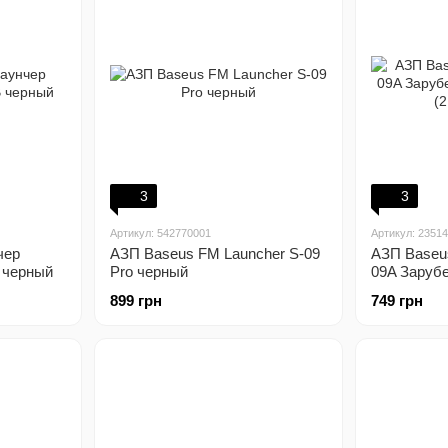
3
3
Артикул: 542770001
Артикул: 2351
чер
АЗП Baseus FM Launcher S-09
АЗП Baseu
 черный
Pro черный
09A Заруб
(2.4A) чер
899 грн
749 грн