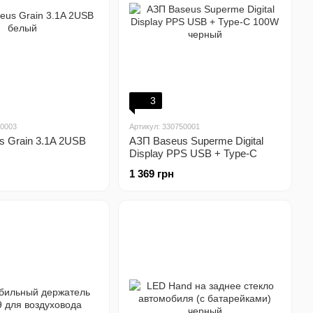
3
00003
Артикул: 330750001
 Grain 3.1A 2USB
АЗП Baseus Superme Digital
Display PPS USB + Type-C
100W черный
1 369 грн