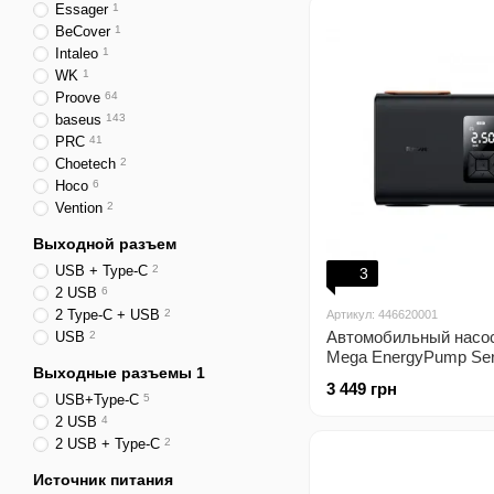
Essager
1
BeCover
1
Intaleo
1
WK
1
Proove
64
baseus
143
PRC
41
Choetech
2
Hoco
6
Vention
2
Выходной разъем
USB + Type-C
2
3
2 USB
6
2 Type-C + USB
2
Артикул: 446620001
Автомобильный насо
USB
2
Mega EnergyPump Ser
Выходные разъемы 1
Cylinder Wireless чер
3 449 грн
USB+Type-C
5
2 USB
4
2 USB + Type-C
2
Источник питания