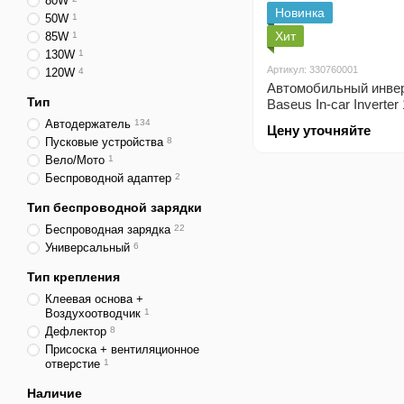
80W
Новинка
50W
1
Хит
85W
1
130W
1
Артикул: 330760001
120W
4
Автомобильный инве
Тип
Baseus In-car Inverte
(220V CN/EU) черный
Автодержатель
134
Цену уточняйте
Пусковые устройства
8
Вело/Мото
1
Беспроводной адаптер
2
Тип беспроводной зарядки
Беспроводная зарядка
22
Универсальный
6
Тип крепления
Клеевая основа +
Воздухоотводчик
1
Дефлектор
8
Присоска + вентиляционное
отверстие
1
Наличие