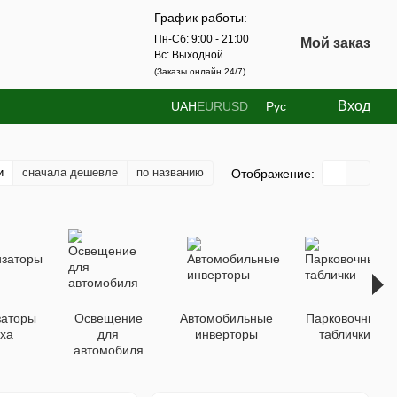
График работы:
Пн-Сб: 9:00 - 21:00
Мой заказ
Вс: Выходной
(Заказы онлайн 24/7)
Вход
UAH
EUR
USD
Рус
и
сначала дешевле
по названию
Отображение:
заторы
Освещение
Автомобильные
Парковочные
уха
для
инверторы
таблички
автомобиля