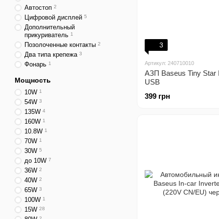
Автостоп
2
Цифровой дисплей
5
Дополнительный
прикуриватель
1
Позолоченные контакты
2
3
Два типа крепежа
3
Артикул: 240710010
Фонарь
1
АЗП Baseus Tiny Star
Мощность
USB
10W
1
399 грн
54W
3
135W
4
160W
1
10.8W
1
70W
1
30W
5
до 10W
7
36W
2
40W
2
65W
3
100W
1
15W
28
2