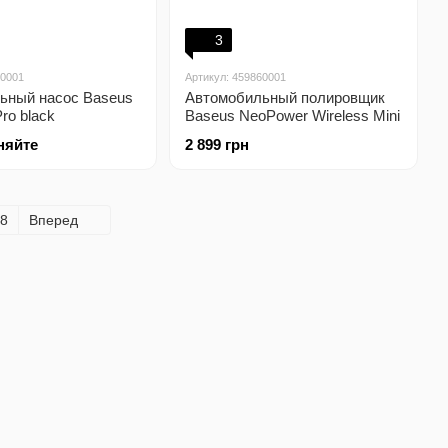
3
50001
Артикул: 459860001
ьный насос Baseus
Автомобильный полировщик
ro black
Baseus NeoPower Wireless Mini
Car Waxer Lite black
няйте
2 899 грн
8
Вперед