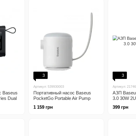
3
3
Артикул: 539930003
Артикул: 2174
с Baseus
Портативный насос Baseus
АЗП Baseus
ies Dual
PocketGo Portable Air Pump
3.0 30W 2
ный
белый
1 159 грн
399 грн