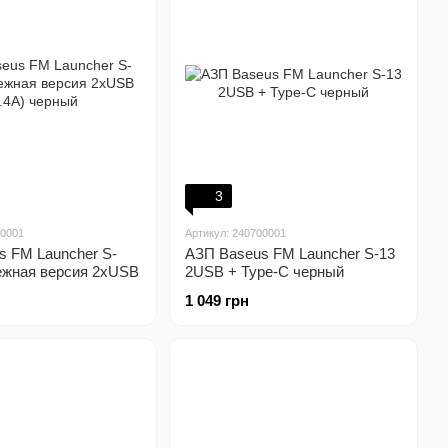
3
40001
Артикул: 240700001
s FM Launcher S-
АЗП Baseus FM Launcher S-13
ежная версия 2xUSB
2USB + Type-C черный
ный
1 049 грн