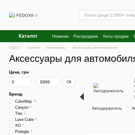
Перейти к основному контенту
Каталог
Новинки
Распродажа
Хиты продаж
FEDOX
Каталог
Аксессуары
Аксессуары для автомобиля
Аксессуары для автомобил
Цена, грн
От Цена, грн
До Цена, грн
ОК
Бренд
ColorWay
21
Canyon
3
Автодержатель
А
Ttec
2
Luxe Cube
2
XO
7
Prologix
1