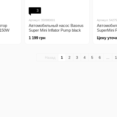
3
Артикул: 350980001
Артикул: 5427
ртор
Автомобильный насос Baseus
Автомобил
r 150W
Super Mini Inflator Pump black
SuperMini P
1 199 грн
Цену уточ
Назад
1
2
3
4
5
6
...
1