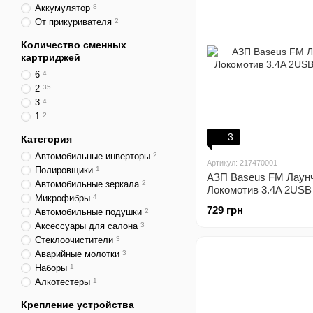
Аккумулятор
8
От прикуривателя
2
Количество сменных
картриджей
6
4
2
35
3
4
1
2
3
Категория
Автомобильные инверторы
2
Артикул: 217470001
Полировщики
1
АЗП Baseus FM Лаун
Автомобильные зеркала
2
Локомотив 3.4A 2USB
Микрофибры
4
729 грн
Автомобильные подушки
2
Аксессуары для салона
3
Стеклоочистители
3
Аварийные молотки
3
Наборы
1
Алкотестеры
1
Крепление устройства