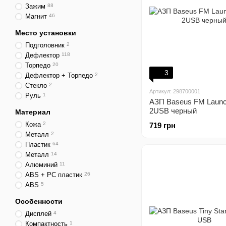
Зажим
88
Магнит
46
Место установки
Подголовник
2
Дефлектор
118
Торпедо
20
3
Дефлектор + Торпедо
2
Стекло
2
Артикул: 298700001
Руль
1
АЗП Baseus FM Launc
2USB черный
Материал
Кожа
2
719 грн
Металл
2
Пластик
64
Металл
14
Алюминий
11
ABS + PC пластик
26
ABS
5
Особенности
Дисплей
4
Компактность
1