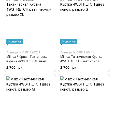
Новинка
Новинка
Артикул: ts-4901120211
Артикул: ts-4901120408
Militex Чёрная Тактическая
Militex Тактическая Куртка
Куртка 4WSTRETCH цвет
4WSTRETCH цвет койот,
черный, размер XL
размер S
2 700 грн
2 700 грн