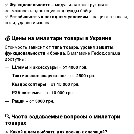
✅
Функциональность
– модульная конструкция и
возможность адаптации под нужды бойца.
✅
Устойчивость к погодным условиям
– защита от влаги,
пыли, ударов и износа.
💰
Цены на милитари товары в Украине
Стоимость зависит от
типа товара, уровня защиты,
функциональности и бренда
. В магазине
Fedox.com.ua
доступны:
Шлемы и аксессуары
– от
4000 грн
.
Тактическое снаряжение
– от
2500 грн
.
Квадрокоптеры
– от
15 000 грн
.
РЭБ системы
– от
10 000 грн
.
Рации
– от
3000 грн
.
🔍
Часто задаваемые вопросы о милитари
товарах
🔹
Какой шлем выбрать для военных операций?