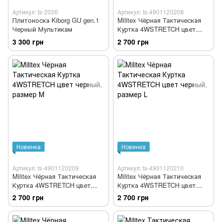
Артикул: ts-2056
Артикул: ts-4901120208
Плитоноска Kiborg GU gen.1
Militex Чёрная Тактическая
Черный Мультикам
Куртка 4WSTRETCH цвет
черный, размер S
3 300 грн
2 700 грн
Новинка
Новинка
Артикул: ts-4901120209
Артикул: ts-4901120210
Militex Чёрная Тактическая
Militex Чёрная Тактическая
Куртка 4WSTRETCH цвет
Куртка 4WSTRETCH цвет
черный, размер M
черный, размер L
2 700 грн
2 700 грн