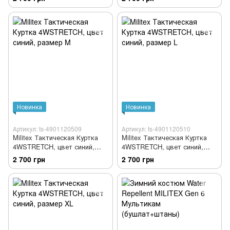
Новинка
Новинка
Артикул: ts-4901120509
Артикул: ts-4901120510
Militex Тактическая Куртка
Militex Тактическая Куртка
4WSTRETCH, цвет синий,
4WSTRETCH, цвет синий,
размер M
размер L
2 700 грн
2 700 грн