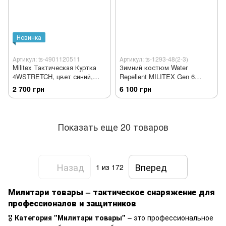
Новинка
Артикул: ts-4901120511
Артикул: ts-1293-48(2-3)
Militex Тактическая Куртка
Зимний костюм Water
4WSTRETCH, цвет синий,
Repellent MILITEX Gen 6
размер XL
Мультикам (бушлат+штаны)
2 700 грн
6 100 грн
Показать еще 20 товаров
Назад
Вперед
1
из 172
Милитари товары – тактическое снаряжение для
профессионалов и защитников
🎖
Категория "Милитари товары"
– это профессиональное