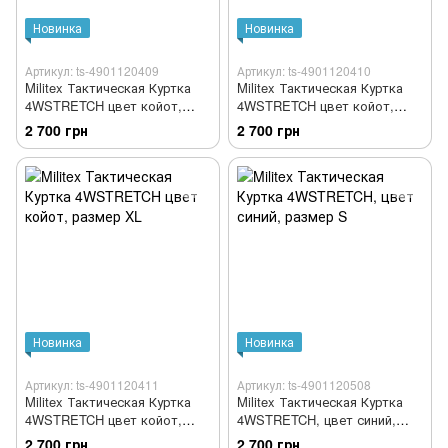
Новинка
Новинка
Артикул: ts-4901120409
Артикул: ts-4901120410
Militex Тактическая Куртка
Militex Тактическая Куртка
4WSTRETCH цвет койот,
4WSTRETCH цвет койот,
размер M
размер L
2 700 грн
2 700 грн
Новинка
Новинка
Артикул: ts-4901120411
Артикул: ts-4901120508
Militex Тактическая Куртка
Militex Тактическая Куртка
4WSTRETCH цвет койот,
4WSTRETCH, цвет синий,
размер XL
размер S
2 700 грн
2 700 грн