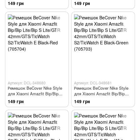
Lite/Bip S Lite/GTR
Lite/Bip S Lite/GTR
149 грн
149 грн
42mm/GTS/TicWatch
42mm/GTS/TicWatch
S2/TicWatch E Black-Blue
S2/TicWatch E Black-Grey
(705701)
(705702)
Артикул: DCL-348680
Артикул: DCL-348681
Ремешок BeCover Nike Style
Ремешок BeCover Nike Style
для Xiaomi Amazfit Bip/Bip
для Xiaomi Amazfit Bip/Bip
Lite/Bip S Lite/GTR
Lite/Bip S Lite/GTR
149 грн
149 грн
42mm/GTS/TicWatch
42mm/GTS/TicWatch
S2/TicWatch E Black-Red
S2/TicWatch E Black-Green
(705704)
(705703)