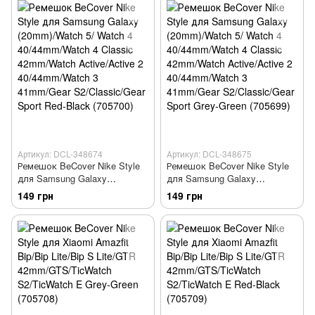
40/44mm/Watch 3 41mm/Gear
40/44mm/Watch 3 41mm/Gear
S2/Classic/Gear Sport Black-
S2/Classic/Gear Sport Black-
Red (705695)
Blue (705692)
Артикул: DCL-348674
Артикул: DCL-348675
Ремешок BeCover Nike Style
Ремешок BeCover Nike Style
для Samsung Galaxy
для Samsung Galaxy
(20mm)/Watch 5/ Watch 4
(20mm)/Watch 5/ Watch 4
149 грн
149 грн
40/44mm/Watch 4 Classic
40/44mm/Watch 4 Classic
42mm/Watch Active/Active 2
42mm/Watch Active/Active 2
40/44mm/Watch 3 41mm/Gear
40/44mm/Watch 3 41mm/Gear
S2/Classic/Gear Sport Red-
S2/Classic/Gear Sport Grey-
Black (705700)
Green (705699)