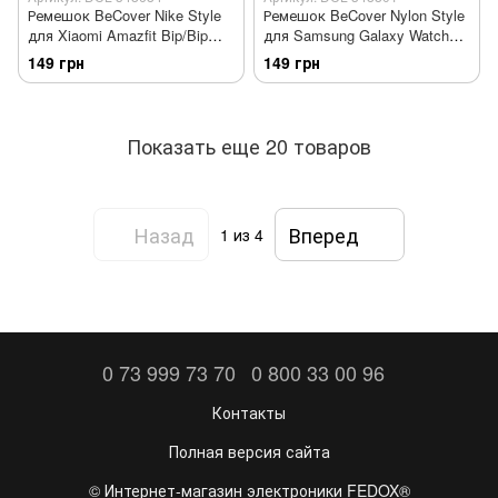
Ремешок BeCover Nike Style
Ремешок BeCover Nylon Style
для Xiaomi Amazfit Bip/Bip
для Samsung Galaxy Watch
Lite/Bip S Lite/GTR
42mm/Watch Active/Active 2
149 грн
149 грн
42mm/GTS/TicWatch
40/44mm/Watch 3 41mm/Gear
S2/TicWatch E Black-Yellow
S2 Classic/Gear Sport Blue
(705706)
(705818)
Показать еще 20 товаров
Назад
Вперед
1
из 4
0 73 999 73 70
0 800 33 00 96
Контакты
Полная версия сайта
©️ Интернет-магазин электроники FEDOX®