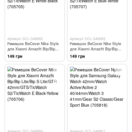
Артикул: DCL-348682
Артикул: DCL-348683
Ремешок BeCover Nike Style
Ремешок BeCover Nike Style
для Xiaomi Amazfit Bip/Bip
для Xiaomi Amazfit Bip/Bip
Lite/Bip S Lite/GTR
Lite/Bip S Lite/GTR
149 грн
149 грн
42mm/GTS/TicWatch
42mm/GTS/TicWatch
S2/TicWatch E White-Black
S2/TicWatch E Blue-White
(705705)
(705707)
Артикул: DCL-348684
Артикул: DCL-348801