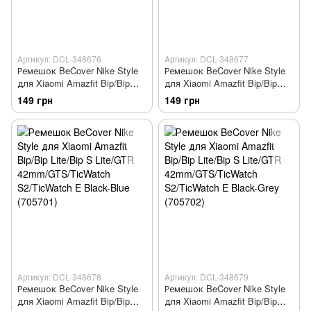
Артикул: DCL-348676
Артикул: DCL-348677
Ремешок BeCover Nike Style
Ремешок BeCover Nike Style
для Xiaomi Amazfit Bip/Bip
для Xiaomi Amazfit Bip/Bip
Lite/Bip S Lite/GTR
Lite/Bip S Lite/GTR
149 грн
149 грн
42mm/GTS/TicWatch
42mm/GTS/TicWatch
S2/TicWatch E Grey-Green
S2/TicWatch E Red-Black
(705708)
(705709)
Артикул: DCL-348678
Артикул: DCL-348679
Ремешок BeCover Nike Style
Ремешок BeCover Nike Style
для Xiaomi Amazfit Bip/Bip
для Xiaomi Amazfit Bip/Bip