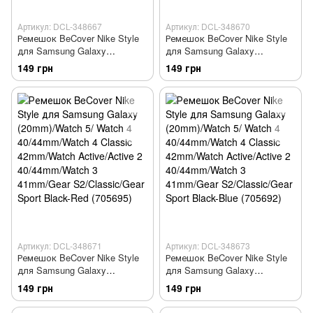
Артикул: DCL-348667
Артикул: DCL-348670
Ремешок BeCover Nike Style
Ремешок BeCover Nike Style
для Samsung Galaxy
для Samsung Galaxy
(20mm)/Watch 5/ Watch 4
(20mm)/Watch 5/ Watch 4
149 грн
149 грн
40/44mm/Watch 4 Classic
40/44mm/Watch 4 Classic
42mm/Watch Active/Active 2
42mm/Watch Active/Active 2
40/44mm/Watch 3 41mm/Gear
40/44mm/Watch 3 41mm/Gear
S2/Classic/Gear Sport Black-
S2/Classic/Gear Sport Black-
Yellow (705697)
Green (705694)
Артикул: DCL-348671
Артикул: DCL-348673
Ремешок BeCover Nike Style
Ремешок BeCover Nike Style
для Samsung Galaxy
для Samsung Galaxy
(20mm)/Watch 5/ Watch 4
(20mm)/Watch 5/ Watch 4
149 грн
149 грн
40/44mm/Watch 4 Classic
40/44mm/Watch 4 Classic
42mm/Watch Active/Active 2
42mm/Watch Active/Active 2