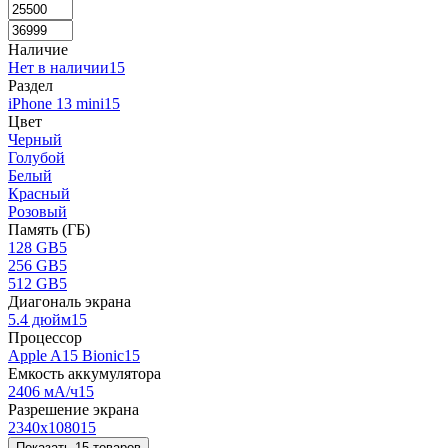
Наличие
Нет в наличии
15
Раздел
iPhone 13 mini
15
Цвет
Черный
Голубой
Белый
Красный
Розовый
Память (ГБ)
128 GB
5
256 GB
5
512 GB
5
Диагональ экрана
5.4 дюйм
15
Процессор
Apple A15 Bionic
15
Емкость аккумулятора
2406 мА/ч
15
Разрешение экрана
2340x1080
15
Показать 15 товаров