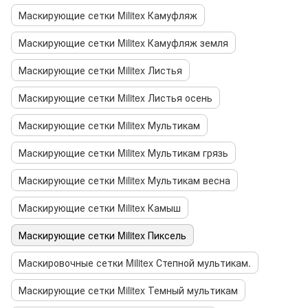
Маскирующие сетки Militex Камуфляж
Маскирующие сетки Militex Камуфляж земля
Маскирующие сетки Militex Листья
Маскирующие сетки Militex Листья осень
Маскирующие сетки Militex Мультикам
Маскирующие сетки Militex Мультикам грязь
Маскирующие сетки Militex Мультикам весна
Маскирующие сетки Militex Камыш
Маскирующие сетки Militex Пиксель
Маскировочные сетки Militex Степной мультикам.
Маскирующие сетки Militex Темный мультикам