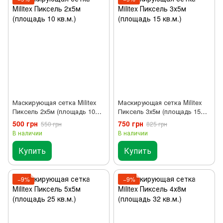
Маскирующая сетка Militex
Маскирующая сетка Militex
Пиксель 2х5м (площадь 10
Пиксель 3х5м (площадь 15
кв.м.)
кв.м.)
500 грн
750 грн
550 грн
825 грн
В наличии
В наличии
Купить
Купить
−9%
−9%