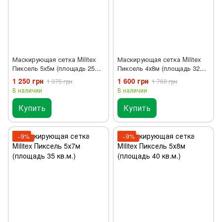
Маскирующая сетка Militex
Маскирующая сетка Militex
Пиксель 5х5м (площадь 25
Пиксель 4х8м (площадь 32
кв.м.)
кв.м.)
1 250 грн
1 600 грн
1 375 грн
1 760 грн
В наличии
В наличии
Купить
Купить
−9%
−9%