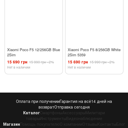
Xiaomi Poco F5 12/256GB Blue
Xiaomi Poco F5 8/256GB White
2Sim
2Sim 5359
15 690 грн
15 690 грн
15 990 грн
−2%
15 990 грн
−2%
Нет в наличии
Нет в наличии
Оплата при получении
Гарантия на всё
14 дней на
возврат
Отправка сегодня
Каталог
Смартфоны
Аксессуары
Милитари
товары
Инструменты
Видеонаблюдение
Магазин
Помощь покупателю
О компании
Отзывы
Контакты
Блог