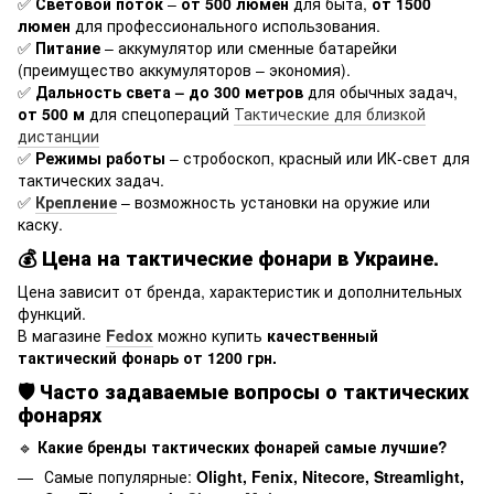
✅
Световой поток
–
от 500 люмен
для быта,
от 1500
люмен
для профессионального использования.
✅
Питание
– аккумулятор или сменные батарейки
(преимущество аккумуляторов – экономия).
✅
Дальность света – до 300 метров
для обычных задач,
от 500 м
для спецопераций
Тактические для близкой
дистанции
✅
Режимы работы
– стробоскоп, красный или ИК-свет для
тактических задач.
✅
Крепление
– возможность установки на оружие или
каску.
💰
Цена на тактические фонари в Украине.
Цена зависит от бренда, характеристик и дополнительных
функций.
В магазине
Fedox
можно купить
качественный
тактический фонарь от 1200 грн.
🛡
Часто задаваемые вопросы о тактических
фонарях
🔹
Какие бренды тактических фонарей самые лучшие?
Самые популярные:
Olight, Fenix, Nitecore, Streamlight,