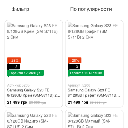
Фильтр
По популярности
−28%
−28%
3
3
Гарантія 12 місяців!
Гарантія 12 місяців!
Артикул: 5205
Артикул: 5206
Samsung Galaxy S23 FE
Samsung Galaxy S23 FE
8/128GB Крем (SM-S711B) 2
8/128GB Графит (SM-S711B) 2
Сим
Сим
21 499 грн
21 499 грн
29 999 грн
29 999 грн