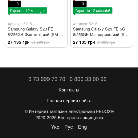
3
3
Гарантія 12 місяців!
Гарантія 12 місяців!
Артикул: 5215
Артикул: 5216
Samsung Galaxy S23 FE
Samsung Galaxy S23 FE 5G
8/256GB Фиолетовый (SM-
8/256GB Мандариновый (SM-
S711B) 2 Сим
S711B) 2 Sim
27 135 грн
27 135 грн
31 999 грн
31 999 грн
0 73 999 73 70
0 800 33 00 96
Контакты
Полная версия сайта
©️ Интернет-магазин электроники FEDOX®
2020-2025 Все права защищены
Укр
Рус
Eng