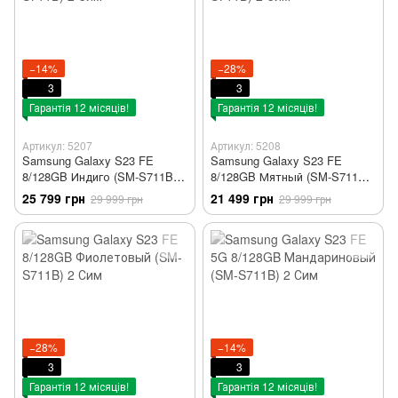
−14%
−28%
3
3
Гарантія 12 місяців!
Гарантія 12 місяців!
Артикул: 5207
Артикул: 5208
Samsung Galaxy S23 FE
Samsung Galaxy S23 FE
8/128GB Индиго (SM-S711B) 2
8/128GB Мятный (SM-S711B)
Сим
2 Сим
25 799 грн
21 499 грн
29 999 грн
29 999 грн
−28%
−14%
3
3
Гарантія 12 місяців!
Гарантія 12 місяців!