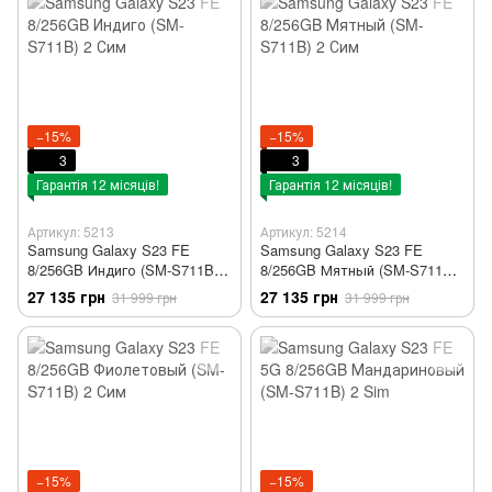
−15%
−15%
3
3
Гарантія 12 місяців!
Гарантія 12 місяців!
Артикул: 5213
Артикул: 5214
Samsung Galaxy S23 FE
Samsung Galaxy S23 FE
8/256GB Индиго (SM-S711B) 2
8/256GB Мятный (SM-S711B)
Сим
2 Сим
27 135 грн
27 135 грн
31 999 грн
31 999 грн
−15%
−15%