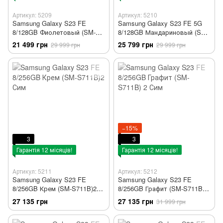
Артикул: 5209
Артикул: 5210
Samsung Galaxy S23 FE
Samsung Galaxy S23 FE 5G
8/128GB Фиолетовый (SM-
8/128GB Мандариновый (SM-
S711B) 2 Сим
S711B) 2 Сим
21 499 грн
25 799 грн
29 999 грн
29 999 грн
−15%
3
3
Гарантія 12 місяців!
Гарантія 12 місяців!
Артикул: 5211
Артикул: 5212
Samsung Galaxy S23 FE
Samsung Galaxy S23 FE
8/256GB Крем (SM-S711B)2
8/256GB Графит (SM-S711B) 2
Сим
Сим
27 135 грн
27 135 грн
31 999 грн