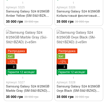
1
1
Артикул: 5325
Артикул: 5326
Samsung Galaxy S24 8/256GB
Samsung Galaxy S24 8/256GB
Amber Yellow (SM-S921BZAD)
Кобальтовый фиолетовый
2+eSim
(SM-S921BZAD) 2+eSim
35 000 грн
35 000 грн
39 990 грн
39 990 грн
Распродажа
Распродажа
Хит
Хит
−12%
−12%
3
3
Гарантія 12 місяців!
Гарантія 12 місяців!
1
1
Артикул: 5327
Артикул: 5328
Samsung Galaxy S24 8/256GB
Samsung Galaxy S24 8/256GB
Marble Gray (SM-S921BZAD)
Онух Black (SM-S921BZAD)
2+eSim
2+eSim
35 000 грн
35 000 грн
39 990 грн
39 990 грн