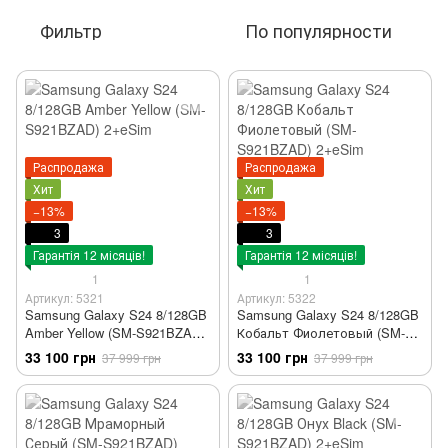
Фильтр
По популярности
Распродажа
Распродажа
Хит
Хит
−13%
−13%
3
3
Гарантія 12 місяців!
Гарантія 12 місяців!
1
1
Артикул: 5321
Артикул: 5322
Samsung Galaxy S24 8/128GB
Samsung Galaxy S24 8/128GB
Amber Yellow (SM-S921BZAD)
Кобальт Фиолетовый (SM-
2+eSim
S921BZAD) 2+eSim
33 100 грн
33 100 грн
37 999 грн
37 999 грн