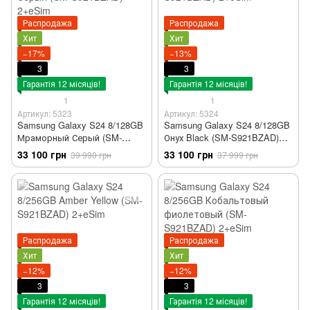
Распродажа
Распродажа
Хит
Хит
−17%
−13%
3
3
Гарантія 12 місяців!
Гарантія 12 місяців!
1
1
Артикул: 5323
Артикул: 5324
Samsung Galaxy S24 8/128GB
Samsung Galaxy S24 8/128GB
Мраморный Серый (SM-
Онух Black (SM-S921BZAD)
S921BZAD) 2+eSim
2+eSim
33 100 грн
33 100 грн
39 990 грн
37 999 грн
Распродажа
Распродажа
Хит
Хит
−12%
−12%
3
3
Гарантія 12 місяців!
Гарантія 12 місяців!