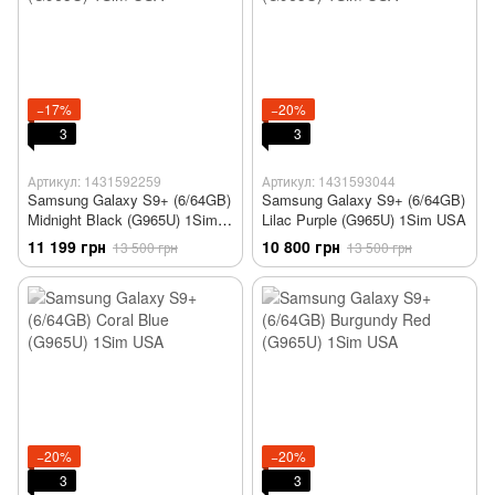
−17%
−20%
3
3
Артикул: 1431592259
Артикул: 1431593044
Samsung Galaxy S9+ (6/64GB)
Samsung Galaxy S9+ (6/64GB)
Midnight Black (G965U) 1Sim
Lilac Purple (G965U) 1Sim USA
USA
11 199 грн
10 800 грн
13 500 грн
13 500 грн
−20%
−20%
3
3