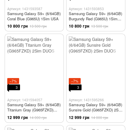
Артикул: 1431593587
Артикул: 1431593853
Samsung Galaxy S9+ (6/64GB)
Samsung Galaxy S9+ (6/64GB)
Coral Blue (G965U) 1Sim USA
Burgundy Red (G965U) 1Sim
USA
10 800 грн
10 800 грн
13 500 грн
13 500 грн
−7%
−7%
3
3
Артикул: 1431594057
Артикул: 1431595266
Samsung Galaxy S9+ (6/64GB)
Samsung Galaxy S9+ (6/64GB)
Titanium Gray (G965FZKD)
Sunsire Gold (G965FZKD) 2Sim
2Sim DUOS
DUOS
12 999 грн
12 999 грн
14 000 грн
14 000 грн