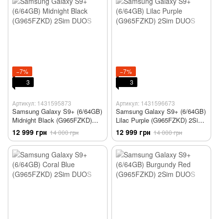
−7%
−7%
3
3
Артикул: 1431595873
Артикул: 1431596673
Samsung Galaxy S9+ (6/64GB)
Samsung Galaxy S9+ (6/64GB)
Midnight Black (G965FZKD)
Lilac Purple (G965FZKD) 2Sim
2Sim DUOS
DUOS
12 999 грн
12 999 грн
14 000 грн
14 000 грн