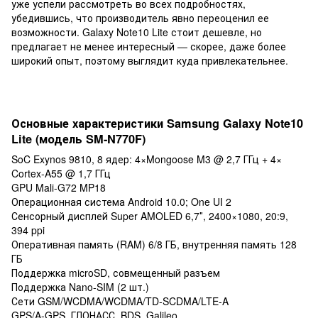
уже успели рассмотреть во всех подробностях,
убедившись, что производитель явно переоценил ее
возможности. Galaxy Note10 Lite стоит дешевле, но
предлагает не менее интересный — скорее, даже более
широкий опыт, поэтому выглядит куда привлекательнее.
Основные характеристики Samsung Galaxy Note10
Lite (модель SM-N770F)
SoC Exynos 9810, 8 ядер: 4×Mongoose M3 @ 2,7 ГГц + 4×
Cortex-A55 @ 1,7 ГГц
GPU Mali-G72 MP18
Операционная система Android 10.0; One UI 2
Сенсорный дисплей Super AMOLED 6,7″, 2400×1080, 20:9,
394 ppi
Оперативная память (RAM) 6/8 ГБ, внутренняя память 128
ГБ
Поддержка microSD, совмещенный разъем
Поддержка Nano-SIM (2 шт.)
Сети GSM/WCDMA/WCDMA/TD-SCDMA/LTE-A
GPS/A-GPS, ГЛОНАСС, BDS, Galileo