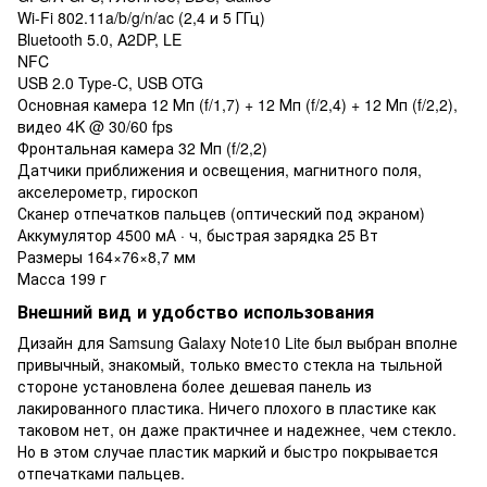
Wi-Fi 802.11a/b/g/n/ac (2,4 и 5 ГГц)
Bluetooth 5.0, A2DP, LE
NFC
USB 2.0 Type-C, USB OTG
Основная камера 12 Мп (f/1,7) + 12 Мп (f/2,4) + 12 Мп (f/2,2),
видео 4K @ 30/60 fps
Фронтальная камера 32 Мп (f/2,2)
Датчики приближения и освещения, магнитного поля,
акселерометр, гироскоп
Сканер отпечатков пальцев (оптический под экраном)
Аккумулятор 4500 мА · ч, быстрая зарядка 25 Вт
Размеры 164×76×8,7 мм
Масса 199 г
Внешний вид и удобство использования
Дизайн для Samsung Galaxy Note10 Lite был выбран вполне
привычный, знакомый, только вместо стекла на тыльной
стороне установлена более дешевая панель из
лакированного пластика. Ничего плохого в пластике как
таковом нет, он даже практичнее и надежнее, чем стекло.
Но в этом случае пластик маркий и быстро покрывается
отпечатками пальцев.