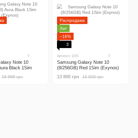
жа
Распродажа
Хит
−16%
3
3
3
Артикул: 1155
laxy Note 10
Samsung Galaxy Note 10
Aura Black 1Sim
(8/256GB) Red 1Sim (Exynos)
13 800 грн
18 999 грн
16 500 грн