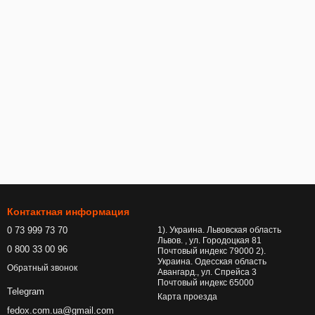
Контактная информация
0 73 999 73 70
1). Украина. Львовская область
Львов. , ул. Городоцкая 81
0 800 33 00 96
Почтовый индекс 79000 2).
Украина. Одесская область
Обратный звонок
Авангард., ул. Спрейса 3
Почтовый индекс 65000
Telegram
Карта проезда
fedox.com.ua@gmail.com