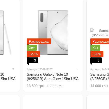
Распродажа
Распрода
Хит
Хит
−27%
−26%
3
3
3
3
Артикул: 1434911287
Артикул: 1434
 10
Samsung Galaxy Note 10
Samsung Ga
 1Sim USA
(8/256GB) Aura Glow 1Sim USA
(8/256GB) 
13 800 грн
14 000 грн
18 999 грн