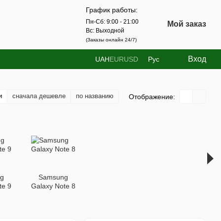
График работы:
Пн-Сб: 9:00 - 21:00
Мой заказ
Вс: Выходной
(Заказы онлайн 24/7)
Вход
UAH
EUR
USD
Рус
и
сначала дешевле
по названию
Отображение:
g
Samsung
te 9
Galaxy Note 8