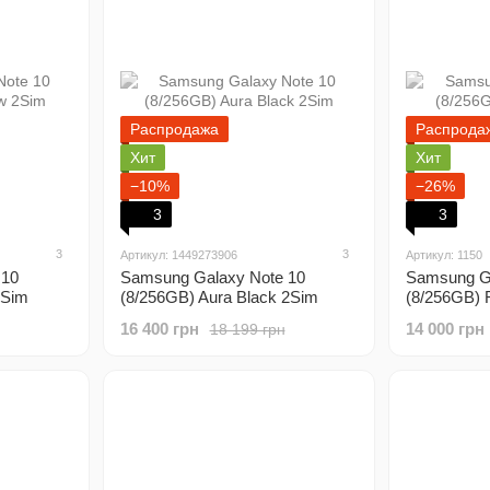
Распродажа
Распрода
Хит
Хит
−10%
−26%
3
3
3
3
Артикул: 1449273906
Артикул: 1150
 10
Samsung Galaxy Note 10
Samsung Ga
2Sim
(8/256GB) Aura Black 2Sim
(8/256GB)
16 400 грн
14 000 грн
18 199 грн