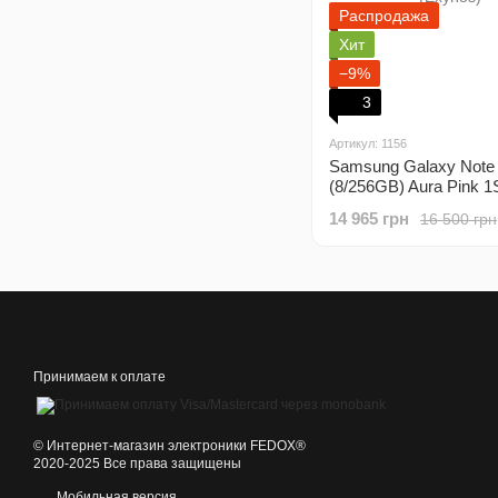
Распродажа
Хит
−9%
3
Артикул: 1156
Samsung Galaxy Note
(8/256GB) Aura Pink 1
(Exynos)
14 965 грн
16 500 грн
Принимаем к оплате
©️ Интернет-магазин электроники FEDOX®
2020-2025 Все права защищены
Мобильная версия