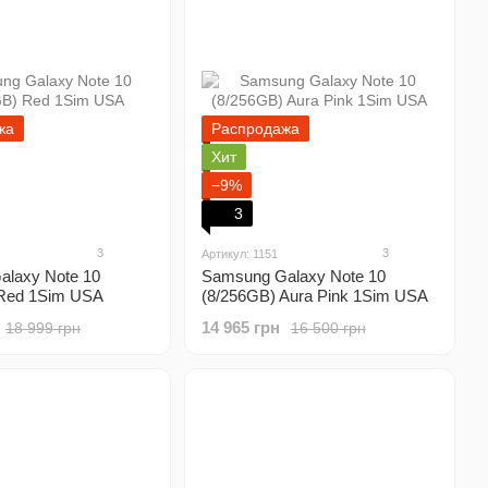
жа
Распродажа
Хит
−9%
3
3
3
Артикул: 1151
laxy Note 10
Samsung Galaxy Note 10
 Red 1Sim USA
(8/256GB) Aura Pink 1Sim USA
14 965 грн
18 999 грн
16 500 грн