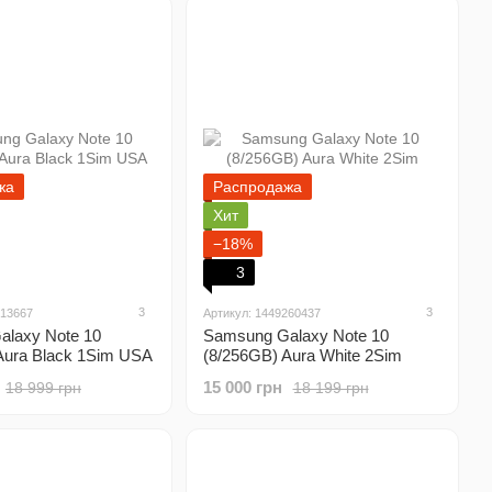
жа
Распродажа
Хит
−18%
3
3
3
913667
Артикул: 1449260437
laxy Note 10
Samsung Galaxy Note 10
Aura Black 1Sim USA
(8/256GB) Aura White 2Sim
15 000 грн
18 999 грн
18 199 грн