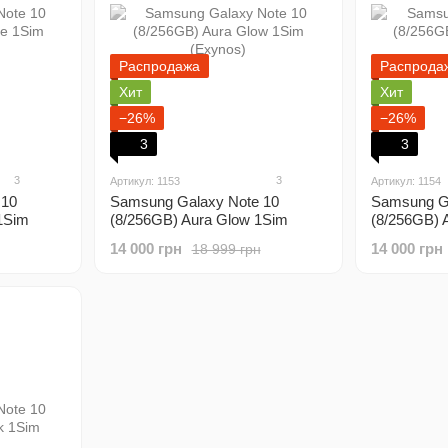
Распродажа
Распрода
Хит
Хит
−26%
−26%
3
3
3
3
Артикул: 1153
Артикул: 1154
 10
Samsung Galaxy Note 10
Samsung Ga
 1Sim
(8/256GB) Aura Glow 1Sim
(8/256GB) 
(Exynos)
(Exynos)
14 000 грн
14 000 грн
18 999 грн