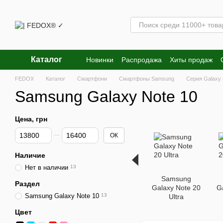
Перейти к основному контенту
Каталог
Новинки
Распродажа
Хиты продаж
FEDOX
Каталог
Смартфони
Смартфоны Samsung
Серия Galaxy 
Samsung Galaxy Note 10
Цена, грн
От Цена, грн
До Цена, грн
ОК
Наличие
Нет в наличии
13
Samsung
Раздел
Galaxy Note 20
G
Samsung Galaxy Note 10
13
Ultra
Цвет