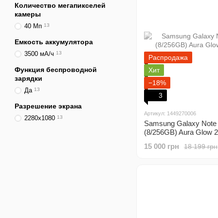
Количество мегапикселей
камеры
40 Мп
13
Емкость аккумулятора
3500 мА/ч
13
Распродажа
Функция беспроводной
Хит
зарядки
−18%
Да
13
3
Разрешение экрана
Артикул: 1449270006
2280x1080
13
Samsung Galaxy Note
(8/256GB) Aura Glow 
15 000 грн
18 199 грн