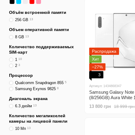
Объём встроенной памяти
256 GB
13
Объем оперативной памяти
8 GB
13
Количество поддерживаемых
Распродажа
SIM-карт
Хит
1
10
2
3
−27%
3
Процессор
Qualcomm Snapdragon 855
5
Артикул: 1434868347
Samsung Exynos 9825
8
Samsung Galaxy Note
(8/256GB) Aura White
Диагональ экрана
6.3 дюйм
13
13 800 грн
18 999 грн
Количество мегапикселей
камеры на лицевой панели
10 Мп
13