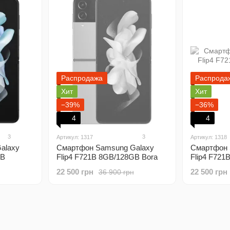
Распродажа
Распрода
Хит
Хит
−39%
−36%
4
4
3
3
Артикул: 1317
Артикул: 1318
alaxy
Смартфон Samsung Galaxy
Смартфон 
GB
Flip4 F721B 8GB/128GB Bora
Flip4 F721
Purple (Original)
(Original)
22 500 грн
22 500 грн
36 900 грн