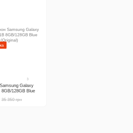
жа
3
Samsung Galaxy
B 8GB/128GB Blue
35 350 грн