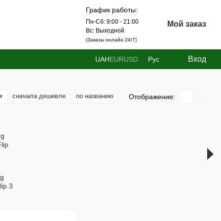
График работы:
Пн-Сб: 9:00 - 21:00
Мой заказ
Вс: Выходной
(Заказы онлайн 24/7)
Вход
UAH
EUR
USD
Рус
и
сначала дешевле
по названию
Отображение:
g
lip 3