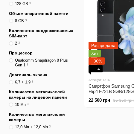
128 GB
3
Объем оперативной памяти
8 GB
3
Количество поддерживаемых
SIM-карт
2
3
Распродажа
Процессор
Хит
Qualcomm Snapdragon 8 Plus
−36%
Gen 1
3
4
Диагональ экрана
Артикул: 1316
6.7 + 1.9
3
Смартфон Samsung G
Flip4 F721B 8GB/128
Количество мегапикселей
Graphite (Original)
камеры на лицевой панели
22 500 грн
35 350 грн
10 Мп
3
Количество мегапикселей
камеры
12,0 Мп + 12,0 Мп
3