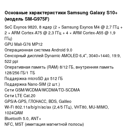
Основные характеристики Samsung Galaxy S10+
(модель SM-G975F)
SoC Exynos 9820, 8 ядер (2 × Samsung Exynos M4 @ 2,7 ГГц +
2 × ARM Cortex-A75 @ 2,3 ГГц + 4 × ARM Cortex-A55 @ 1,9
ГГц)
GPU Mali-G76 MP12
Операционная система Android 9.0
Сенсорный дисплей Dynamic AMOLED 6,4″, 3040×1440, 19:9,
522 ppi
Оперативная память (RAM) 8/12 ГБ, внутренняя память
128/256 ГБ/1 ТБ
Поддержка microSD до 512 ГБ
Поддержка Nano-SIM (2 шт.)
Сети GSM/WCDMA/WCDMA/TD-SCDMA
Сети LTE Cat.20
GPS/A-GPS, ГЛОНАСС, BDS, Galileo
Wi-Fi 802.11a/b/g/n/ac/ax (2,4/5 ГГц), VHT80, MU-MIMO,
1024QAM
Bluetooth 5.0, ANT+
NFC, MST (имитация магнитной полосы)