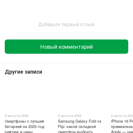
Добавьте первый отзыв
Новый комментарий
Другие записи
9 августа 2026
9 августа 2026
9 августа 202
Смартфоны с лучшей
Samsung Galaxy Fold vs
iPhone 16 P
батареей на 2025 год:
Flip: какой складной
премиальн
рейтинг и цены
смартфон выбрать
Apple — це