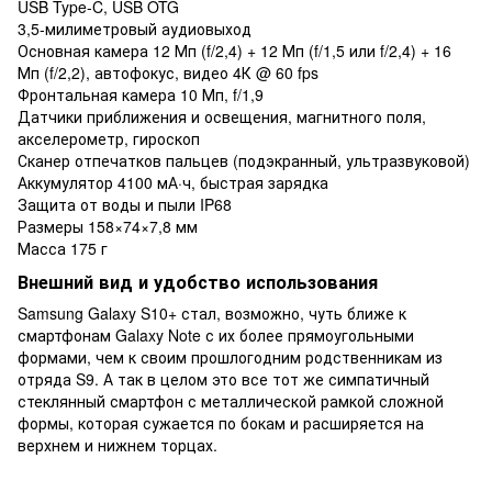
USB Type-C, USB OTG
3,5-милиметровый аудиовыход
Основная камера 12 Мп (f/2,4) + 12 Мп (f/1,5 или f/2,4) + 16
Мп (f/2,2), автофокус, видео 4К @ 60 fps
Фронтальная камера 10 Мп, f/1,9
Датчики приближения и освещения, магнитного поля,
акселерометр, гироскоп
Сканер отпечатков пальцев (подэкранный, ультразвуковой)
Аккумулятор 4100 мА·ч, быстрая зарядка
Защита от воды и пыли IP68
Размеры 158×74×7,8 мм
Масса 175 г
Внешний вид и удобство использования
Samsung Galaxy S10+ стал, возможно, чуть ближе к
смартфонам Galaxy Note с их более прямоугольными
формами, чем к своим прошлогодним родственникам из
отряда S9. А так в целом это все тот же симпатичный
стеклянный смартфон с металлической рамкой сложной
формы, которая сужается по бокам и расширяется на
верхнем и нижнем торцах.