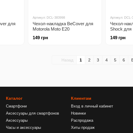
Артикул: DCL-383998
Артикул: DCL-
ver для
Чехол-накладка BeCover для
Чехол-накл
Motorola Moto E20
Shock для 
Transparancy (706922)
G10/G10 P
149 грн
149 грн
(706961)
Назад
1
2
3
4
5
6
Каталог
Клиентам
Смартфони
Вход в личный кабинет
Аксессуары для смартфонов
Новинки
Аксессуары
Распродажа
Часы и аксессуары
Хиты продаж