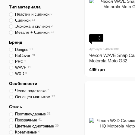
Тип материала
Пластик и силикон
9
Силикон
74
Экокожа и силикон
2
Металл + Силикон
22
3
Бренд
Dengos
21
Артикул: 548240001
Чехол WAVE Snap Ca
BeCover
79
Motorola Moto G32
PRC
2
WAVE
11
449 грн
WXD
3
Особенности
Чехол-подставка
5
Оснащен магнитом
22
Стиль
Противоударные
31
Прозрачные
41
Цветные однотонные
30
Креативные
4