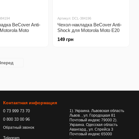
384194
Артикул: DCL-384196
адка BeCover Anti-
Чехол-накладка BeCover Anti-
Motorola Moto
Shock для Motorola Moto E20
ower/G20/G30 Clear
Clear (706963)
149 грн
Вперед
Контактная информация
0 73 999 73 70
1). Украина. Львовская область
Львов. , ул. Городоцкая 81
0 800 33 00 96
Почтовый индекс 79000 2).
Украина. Одесская область
Обратный звонок
Авангард., ул. Спрейса 3
Почтовый индекс 65000
Telegram