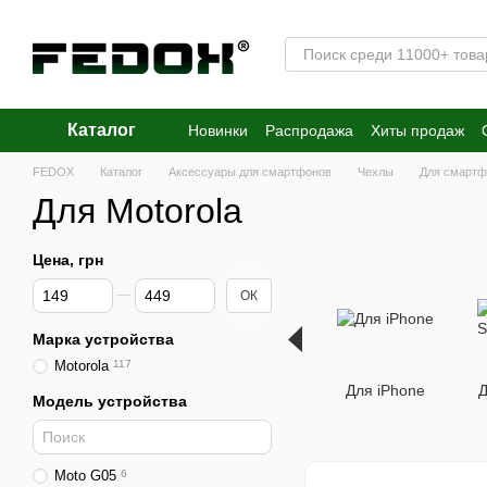
Перейти к основному контенту
Каталог
Новинки
Распродажа
Хиты продаж
FEDOX
Каталог
Аксессуары для смартфонов
Чехлы
Для смартф
Для Motorola
Цена, грн
От Цена, грн
До Цена, грн
ОК
Марка устройства
Motorola
117
Для iPhone
Д
Модель устройства
Moto G05
6