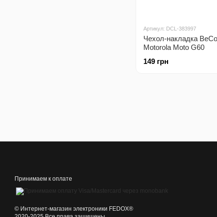
Артикул: DCL-383997
Чехол-накладка BeCo
Motorola Moto G60
Transparancy (706923)
149 грн
Принимаем к оплате
©️ Интернет-магазин электроники FEDOX®
2020-2025 Все права защищены