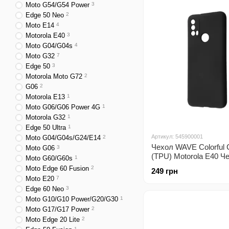
Moto G54/G54 Power
3
Edge 50 Neo
2
Moto E14
4
Motorola E40
3
Moto G04/G04s
4
Moto G32
7
Edge 50
3
Motorola Moto G72
2
G06
2
Motorola E13
1
Moto G06/G06 Power 4G
1
Motorola G32
1
Edge 50 Ultra
1
Артикул: 545900001
Moto G04/G04s/G24/E14
2
Чехол WAVE Colorful 
Moto G06
3
(TPU) Motorola E40 Ч
Moto G60/G60s
1
Moto Edge 60 Fusion
2
249 грн
Moto E20
7
Edge 60 Neo
3
Moto G10/G10 Power/G20/G30
1
Moto G17/G17 Power
2
Moto Edge 20 Lite
2
1