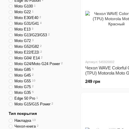
Edge 50 Fusion
Moto G100
1
Moto G22
1
Moto E30/E40
2
Moto G31/G41
4
Moto E13
3
Moto G13/G23/G53
2
Moto G72
3
Moto G52/G82
2
Moto E22/E22i
2
Moto G04/ E14
2
Артикул: 545920002
Moto G24/Moto G24 Power
2
Чехол WAVE Colorful 
Moto G85
5
(TPU) Motorola Moto 
Moto G45
2
Красный
Moto G55
10
249 грн
Moto G75
2
Moto G35
5
Edge 50 Pro
1
Moto G15/G15 Power
2
Тип покрытия
Накладка
13
Чехол-книга
2