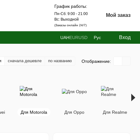
График работы:
Пн-Сб: 9:00 - 21:00
Мой заказ
Вс: Выходной
(Заказы онлайн 24/7)
Вход
UAH
EUR
USD
Рус
и
сначала дешевле
по названию
Отображение:
wei
Для Motorola
Для Oppo
Для Realme