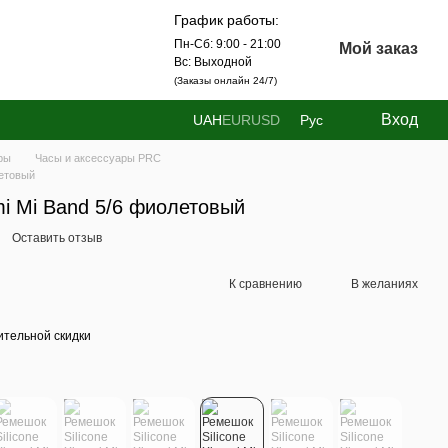
График работы:
Пн-Сб: 9:00 - 21:00
Мой заказ
Вс: Выходной
(Заказы онлайн 24/7)
Вход
UAH
EUR
USD
Рус
ры
Часы и аксессуары PRC
летовый
mi Mi Band 5/6 фиолетовый
Оставить отзыв
К сравнению
В желаниях
тельной скидки