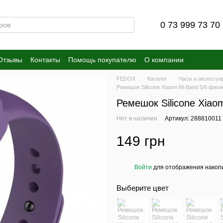
0 73 999 73 70
Отзывы
Контакты
Помощь покупателю
О компании
FEDOX
Каталог
Часы и аксессуа
Ремешок Silicone Xiaomi Mi Band 5/6 фио
Ремешок Silicone Xiao
Нет в наличии
Артикул: 288810011
149 грн
Войти
для отображения накопи
%
Выберите цвет