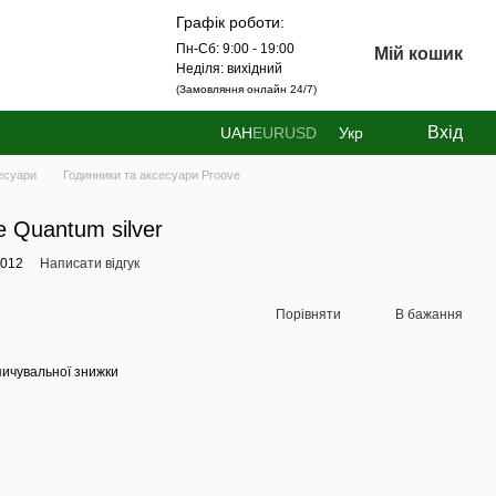
Графік роботи:
Пн-Сб: 9:00 - 19:00
Мій кошик
Неділя: вихідний
(Замовляння онлайн 24/7)
Вхід
UAH
EUR
USD
Укр
есуари
Годинники та аксесуари Proove
 Quantum silver
0012
Написати відгук
Порівняти
В бажання
ичувальної знижки