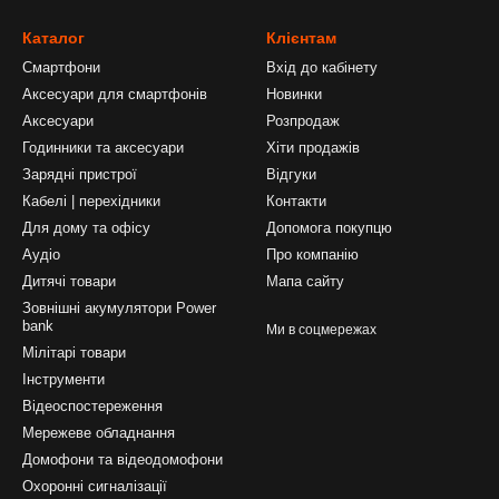
Каталог
Клієнтам
Смартфони
Вхід до кабінету
Аксесуари для смартфонів
Новинки
Аксесуари
Розпродаж
Годинники та аксесуари
Хіти продажів
Зарядні пристрої
Відгуки
Кабелі | перехідники
Контакти
Для дому та офісу
Допомога покупцю
Аудіо
Про компанію
Дитячі товари
Мапа сайту
Зовнішні акумулятори Power
bank
Ми в соцмережах
Мілітарі товари
Інструменти
Відеоспостереження
Мережеве обладнання
Домофони та відеодомофони
Охоронні сигналізації