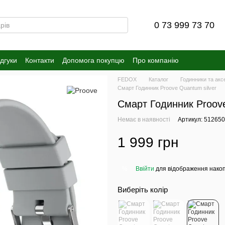
0 73 999 73 70
ідгуки
Контакти
Допомога покупцю
Про компанію
FEDOX
Каталог
Годинники та акс
Смарт Годинник Proove Quantum silver
Смарт Годинник Proove
Немає в наявності
Артикул: 51265
1 999 грн
Ввійти
для відображення накоп
%
Виберіть колір