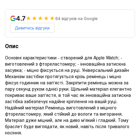
4.7
★★★★★
64 відгуків на Google
Дивитись відгуки
Опис
Основні характеристики - створений для Apple Watch; -
виготовлений з фтореластомеру; - інноваційна затискна
засувка; - міцно фіксується на руці. Універсальний дизайн
Механізм застібки протягується крізь ремінець і міцно
фіксує годинник на зап'ясті. Закріпити ремінець можна за
пару секунд рухом однієї руки. Щільний матеріал елегантно
покриває ваше зап'ястя, в той час як інноваційна затискна
застібка забезпечує надійне кріплення на вашій руці.
Надійний матеріал Ремінець виготовлений з міцного
фтореластомеру, який стійкий до вологи та вигорання.
Матеріал дуже міцний, але на диво м'який і гладкий. Тому
браслет буде виглядати, як новий, навіть після тривалого
носіння.