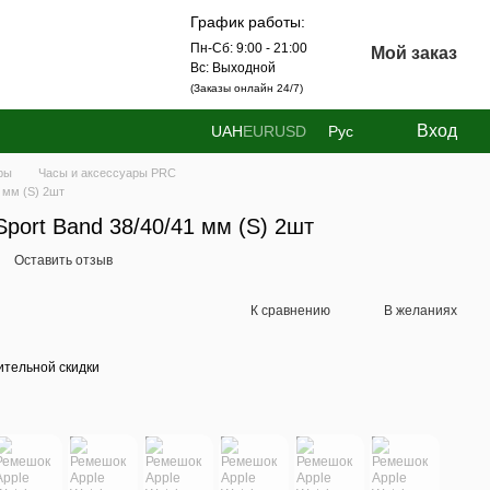
График работы:
Пн-Сб: 9:00 - 21:00
Мой заказ
Вс: Выходной
(Заказы онлайн 24/7)
Вход
UAH
EUR
USD
Рус
ры
Часы и аксессуары PRC
 мм (S) 2шт
port Band 38/40/41 мм (S) 2шт
Оставить отзыв
К сравнению
В желаниях
тельной скидки