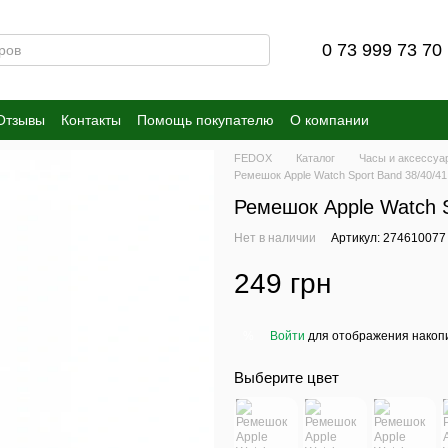
0 73 999 73 70
Отзывы
Контакты
Помощь покупателю
О компании
FEDOX
Каталог
Часы и аксессуа
Ремешок Apple Watch Sport Band 38/40/41
Ремешок Apple Watch S
Нет в наличии
Артикул: 274610077
249 грн
Войти
для отображения накопи
%
Выберите цвет