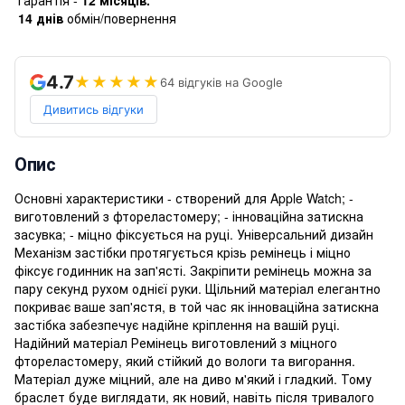
14 днів
обмін/повернення
4.7
★★★★★
64 відгуків на Google
Дивитись відгуки
Опис
Основні характеристики - створений для Apple Watch; -
виготовлений з фтореластомеру; - інноваційна затискна
засувка; - міцно фіксується на руці. Універсальний дизайн
Механізм застібки протягується крізь ремінець і міцно
фіксує годинник на зап'ясті. Закріпити ремінець можна за
пару секунд рухом однієї руки. Щільний матеріал елегантно
покриває ваше зап'ястя, в той час як інноваційна затискна
застібка забезпечує надійне кріплення на вашій руці.
Надійний матеріал Ремінець виготовлений з міцного
фтореластомеру, який стійкий до вологи та вигорання.
Матеріал дуже міцний, але на диво м'який і гладкий. Тому
браслет буде виглядати, як новий, навіть після тривалого