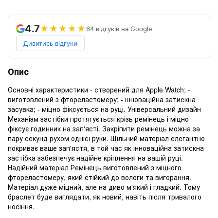
4.7
★★★★★
64 відгуків на Google
Дивитись відгуки
Опис
Основні характеристики - створений для Apple Watch; -
виготовлений з фтореластомеру; - інноваційна затискна
засувка; - міцно фіксується на руці. Універсальний дизайн
Механізм застібки протягується крізь ремінець і міцно
фіксує годинник на зап'ясті. Закріпити ремінець можна за
пару секунд рухом однієї руки. Щільний матеріал елегантно
покриває ваше зап'ястя, в той час як інноваційна затискна
застібка забезпечує надійне кріплення на вашій руці.
Надійний матеріал Ремінець виготовлений з міцного
фтореластомеру, який стійкий до вологи та вигорання.
Матеріал дуже міцний, але на диво м'який і гладкий. Тому
браслет буде виглядати, як новий, навіть після тривалого
носіння.