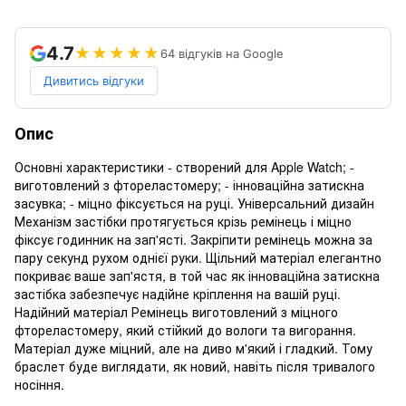
4.7
★★★★★
64 відгуків на Google
Дивитись відгуки
Опис
Основні характеристики - створений для Apple Watch; -
виготовлений з фтореластомеру; - інноваційна затискна
засувка; - міцно фіксується на руці. Універсальний дизайн
Механізм застібки протягується крізь ремінець і міцно
фіксує годинник на зап'ясті. Закріпити ремінець можна за
пару секунд рухом однієї руки. Щільний матеріал елегантно
покриває ваше зап'ястя, в той час як інноваційна затискна
застібка забезпечує надійне кріплення на вашій руці.
Надійний матеріал Ремінець виготовлений з міцного
фтореластомеру, який стійкий до вологи та вигорання.
Матеріал дуже міцний, але на диво м'який і гладкий. Тому
браслет буде виглядати, як новий, навіть після тривалого
носіння.