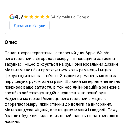
4.7
★★★★★
64 відгуків на Google
Дивитись відгуки
Опис
Основні характеристики - створений для Apple Watch; -
виготовлений з фтореластомеру; - інноваційна затискна
засувка; - міцно фіксується на руці. Універсальний дизайн
Механізм застібки протягується крізь ремінець і міцно
фіксує годинник на зап'ясті. Закріпити ремінець можна за
пару секунд рухом однієї руки. Щільний матеріал елегантно
покриває ваше зап'ястя, в той час як інноваційна затискна
застібка забезпечує надійне кріплення на вашій руці.
Надійний матеріал Ремінець виготовлений з міцного
фтореластомеру, який стійкий до вологи та вигорання.
Матеріал дуже міцний, але на диво м'який і гладкий. Тому
браслет буде виглядати, як новий, навіть після тривалого
носіння.