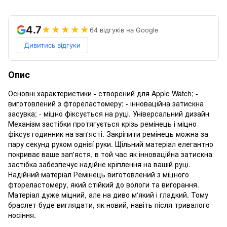
4.7
★★★★★
64 відгуків на Google
Дивитись відгуки
Опис
Основні характеристики - створений для Apple Watch; -
виготовлений з фтореластомеру; - інноваційна затискна
засувка; - міцно фіксується на руці. Універсальний дизайн
Механізм застібки протягується крізь ремінець і міцно
фіксує годинник на зап'ясті. Закріпити ремінець можна за
пару секунд рухом однієї руки. Щільний матеріал елегантно
покриває ваше зап'ястя, в той час як інноваційна затискна
застібка забезпечує надійне кріплення на вашій руці.
Надійний матеріал Ремінець виготовлений з міцного
фтореластомеру, який стійкий до вологи та вигорання.
Матеріал дуже міцний, але на диво м'який і гладкий. Тому
браслет буде виглядати, як новий, навіть після тривалого
носіння.