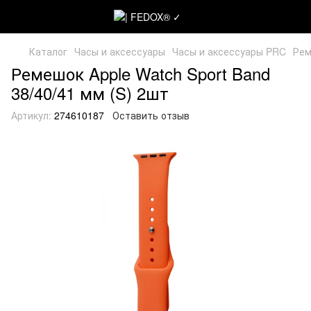
Каталог
Часы и аксессуары
Часы и аксессуары PRC
Рем
Ремешок Apple Watch Sport Band
38/40/41 мм (S) 2шт
Артикул:
274610187
Оставить отзыв