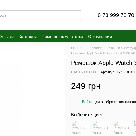
0 73 999 73 70
Отзывы
Контакты
Помощь покупателю
О компании
FEDOX
Каталог
Часы и аксессуа
Ремешок Apple Watch Sport Band 38/40/41
Ремешок Apple Watch S
Нет в наличии
Артикул: 274610102
249 грн
Войти
для отображения накопи
%
Выберите цвет