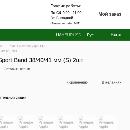
График работы:
Пн-Сб: 9:00 - 21:00
Мой заказ
Вс: Выходной
(Заказы онлайн 24/7)
Вход
UAH
EUR
USD
Рус
ры
Часы и аксессуары PRC
 мм (S) 2шт
port Band 38/40/41 мм (S) 2шт
Оставить отзыв
К сравнению
В желаниях
тельной скидки