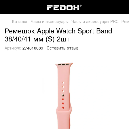
Каталог
Часы и аксессуары
Часы и аксессуары PRC
Рем
Ремешок Apple Watch Sport Band
38/40/41 мм (S) 2шт
Артикул:
274610089
Оставить отзыв