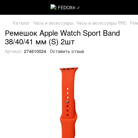
Каталог
Часы и аксессуары
Часы и аксессуары PRC
Рем
Ремешок Apple Watch Sport Band
38/40/41 мм (S) 2шт
Артикул:
274610024
Оставить отзыв