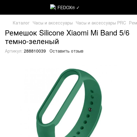
Каталог
Часы и аксессуары
Часы и аксессуары PRC
Рем
Ремешок Silicone Xiaomi Mi Band 5/6
темно-зеленый
Артикул:
288810039
Оставить отзыв