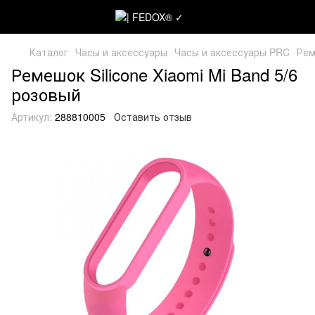
Каталог
Часы и аксессуары
Часы и аксессуары PRC
Рем
Ремешок Silicone Xiaomi Mi Band 5/6
розовый
Артикул:
288810005
Оставить отзыв