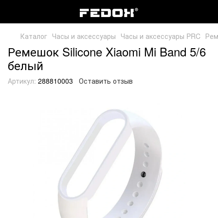
Каталог
Часы и аксессуары
Часы и аксессуары PRC
Рем
Ремешок Silicone Xiaomi Mi Band 5/6
белый
Артикул:
288810003
Оставить отзыв