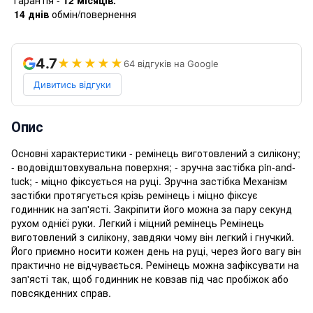
14 днів
обмін/повернення
4.7
★★★★★
64 відгуків на Google
Дивитись відгуки
Опис
Основні характеристики - ремінець виготовлений з силікону;
- водовідштовхувальна поверхня; - зручна застібка pin-and-
tuck; - міцно фіксується на руці. Зручна застібка Механізм
застібки протягується крізь ремінець і міцно фіксує
годинник на зап'ясті. Закріпити його можна за пару секунд
рухом однієї руки. Легкий і міцний ремінець Ремінець
виготовлений з силікону, завдяки чому він легкий і гнучкий.
Його приємно носити кожен день на руці, через його вагу він
практично не відчувається. Ремінець можна зафіксувати на
зап'ясті так, щоб годинник не ковзав під час пробіжок або
повсякденних справ.