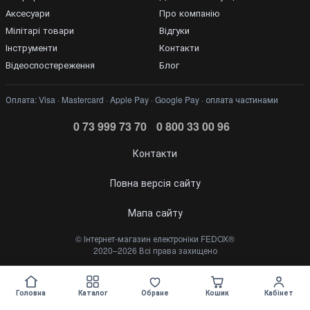
Аксесуари
Про компанію
Мілітарі товари
Відгуки
Інструменти
Контакти
Відеоспостереження
Блог
Оплата: Visa · Mastercard · Apple Pay · Google Pay · оплата частинами
0 73 999 73 70
0 800 33 00 96
Контакти
Повна версія сайту
Мапа сайту
©️ Інтернет-магазин електроніки FEDOX®
2020–2026 Всі права захищено
Укр
Рус
Головна
Каталог
Обране
Кошик
Кабінет