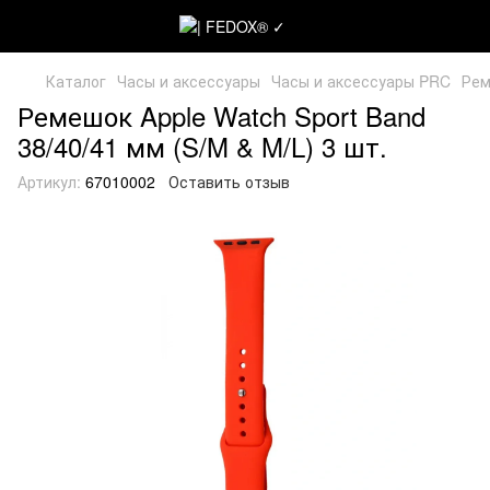
Каталог
Часы и аксессуары
Часы и аксессуары PRC
Рем
Ремешок Apple Watch Sport Band
38/40/41 мм (S/M & M/L) 3 шт.
Артикул:
67010002
Оставить отзыв