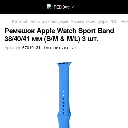
Каталог
Часы и аксессуары
Часы и аксессуары PRC
Рем
Ремешок Apple Watch Sport Band
38/40/41 мм (S/M & M/L) 3 шт.
Артикул:
67010131
Оставить отзыв