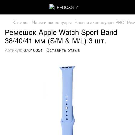
Каталог
Часы и аксессуары
Часы и аксессуары PRC
Рем
Ремешок Apple Watch Sport Band
38/40/41 мм (S/M & M/L) 3 шт.
Артикул:
67010051
Оставить отзыв