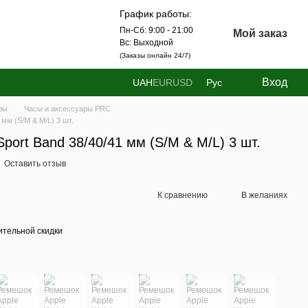
График работы:
Пн-Сб: 9:00 - 21:00
Мой заказ
Вс: Выходной
(Заказы онлайн 24/7)
Вход
UAH
EUR
USD
Рус
ры
Часы и аксессуары PRC
мм (S/M & M/L) 3 шт.
port Band 38/40/41 мм (S/M & M/L) 3 шт.
Оставить отзыв
К сравнению
В желаниях
тельной скидки