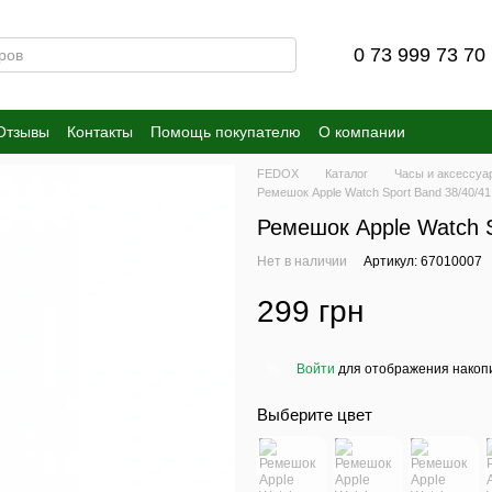
0 73 999 73 70
Отзывы
Контакты
Помощь покупателю
О компании
FEDOX
Каталог
Часы и аксессуа
Ремешок Apple Watch Sport Band 38/40/41 
Ремешок Apple Watch S
Нет в наличии
Артикул: 67010007
299 грн
Войти
для отображения накопи
%
Выберите цвет