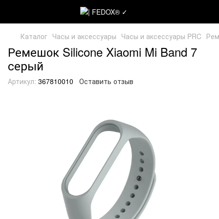
Каталог
Часы и аксессуары
Часы и аксессуары PRC
Рем
Ремешок Silicone Xiaomi Mi Band 7
серый
Артикул:
367810010
Оставить отзыв