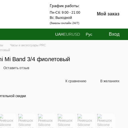
График работы:
Пн-Сб: 9:00 - 21:00
Мой заказ
Вс: Выходной
(Заказы онлайн 24/7)
Вход
UAH
EUR
USD
Рус
ры
Часы и аксессуары PRC
летовый
mi Mi Band 3/4 фиолетовый
Оставить отзыв
К сравнению
В желаниях
тельной скидки