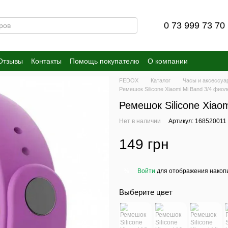
0 73 999 73 70
Отзывы
Контакты
Помощь покупателю
О компании
FEDOX
Каталог
Часы и аксессуа
Ремешок Silicone Xiaomi Mi Band 3/4 фио
Ремешок Silicone Xiao
Нет в наличии
Артикул: 168520011
149 грн
Войти
для отображения накопи
%
Выберите цвет