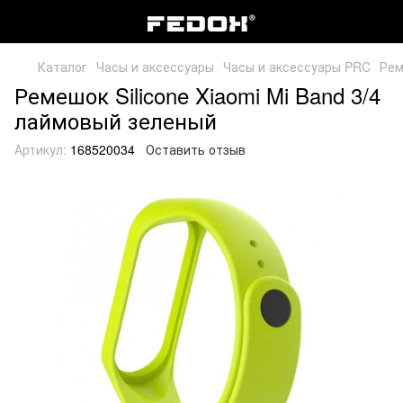
Каталог
Часы и аксессуары
Часы и аксессуары PRC
Рем
Ремешок Silicone Xiaomi Mi Band 3/4
лаймовый зеленый
Артикул:
168520034
Оставить отзыв