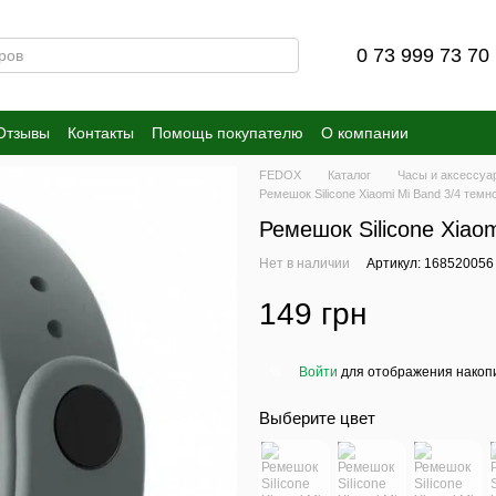
0 73 999 73 70
Отзывы
Контакты
Помощь покупателю
О компании
FEDOX
Каталог
Часы и аксессуа
Ремешок Silicone Xiaomi Mi Band 3/4 тем
Ремешок Silicone Xiao
Нет в наличии
Артикул: 168520056
149 грн
Войти
для отображения накопи
%
Выберите цвет