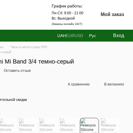
График работы:
Пн-Сб: 9:00 - 21:00
Мой заказ
Вс: Выходной
(Заказы онлайн 24/7)
Вход
UAH
EUR
USD
Рус
ры
Часы и аксессуары PRC
но-серый
mi Mi Band 3/4 темно-серый
Оставить отзыв
К сравнению
В желаниях
тельной скидки