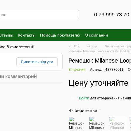
0 73 999 73 70
Отзывы
Контакты
Помощь покупателю
О компании
FEDOX
Каталог
Часы и аксессуа
Ремешок Milanese Loop Xiaomi Mi Band 8
Ремешок Milanese Loo
Дивитись відгуки
В наличии
Артикул: 487870011
О
ли комментарий
Цену уточняйте
Войти
для отображения накопи
%
Выберите цвет