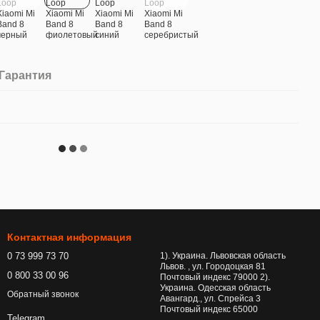
Гарантия
Контактная информация
0 73 999 73 70
1). Украина. Львовская область
Львов. , ул. Городоцкая 81
0 800 33 00 96
Почтовый индекс 79000 2).
Украина. Одесская область
Обратный звонок
Авангард., ул. Спрейса 3
Почтовый индекс 65000
Telegram