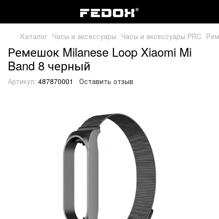
Каталог
Часы и аксессуары
Часы и аксессуары PRC
Рем
Ремешок Milanese Loop Xiaomi Mi
Band 8 черный
Артикул:
487870001
Оставить отзыв