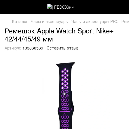
Каталог
Часы и аксессуары
Часы и аксессуары PRC
Рем
Ремешок Apple Watch Sport Nike+
42/44/45/49 мм
Артикул:
103860569
Оставить отзыв