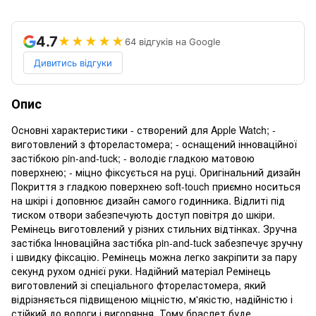
4.7
★★★★★
64 відгуків на Google
Дивитись відгуки
Опис
Основні характеристики - створений для Apple Watch; -
виготовлений з фтореластомера; - оснащений інноваційної
застібкою pin-and-tuck; - володіє гладкою матовою
поверхнею; - міцно фіксується на руці. Оригінальний дизайн
Покриття з гладкою поверхнею soft-touch приємно носиться
на шкірі і доповнює дизайн самого годинника. Відлиті під
тиском отвори забезпечують доступ повітря до шкіри.
Ремінець виготовлений у різних стильних відтінках. Зручна
застібка Інноваційна застібка pin-and-tuck забезпечує зручну
і швидку фіксацію. Ремінець можна легко закріпити за пару
секунд рухом однієї руки. Надійний матеріал Ремінець
виготовлений зі спеціального фтореластомера, який
відрізняється підвищеною міцністю, м'якістю, надійністю і
стійкий до вологи і вигоряння. Тому браслет буде