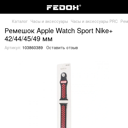
Каталог
Часы и аксессуары
Часы и аксессуары PRC
Рем
Ремешок Apple Watch Sport Nike+
42/44/45/49 мм
Артикул:
103860389
Оставить отзыв