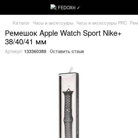
Каталог
Часы и аксессуары
Часы и аксессуары PRC
Рем
Ремешок Apple Watch Sport Nike+
38/40/41 мм
Артикул:
133360389
Оставить отзыв